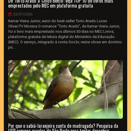
De 'Torto Arado' a 'Chico Bento': veja TOP 10 de livros mais
emprestados pelo MEC em plataforma gratuita
22/07/2026
Itamar Vieira Junior, autor do best-seller Torto Arado Lucas
Oliver/TV Morena O romance “Torto Arado”, de Itamar Vieira Junior,
foi o livro mais emprestado nos últimos 30 dias no MEC Livros,
plataforma gratuita de leitura digital do Ministério da Educação
(MEC). O serviço, integrado à conta Gov.br, reúne obras em domínio
pú...
Por que o sabiá-laranjeira canta de madrugada? Pesquisa da
USP convoca escolas de São Paulo para tentar descobrir