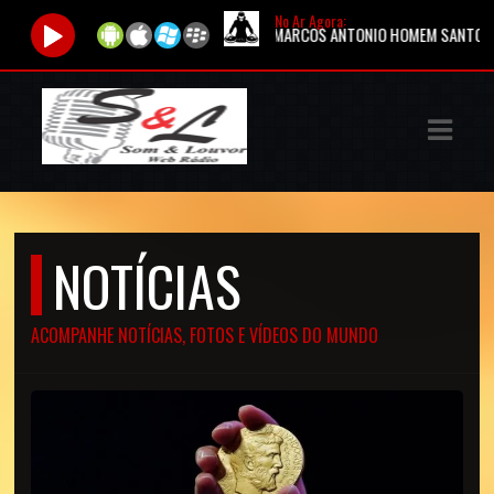
No Ar Agora:
Tocando agora:
MARCOS ANTONIO HOMEM SANTO CD COMPLETO
ASTS
IAS
IA
DOS
NOTÍCIAS
RAMAÇÃO
TOS
ACOMPANHE NOTÍCIAS, FOTOS E VÍDEOS DO MUNDO
E
E
ATO