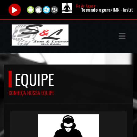
No Ar Agora:
Tocando agora:
IMN - Instituto 
ASTS
IAS
IA
DOS
EQUIPE
RAMAÇÃO
TOS
CONHEÇA NOSSA EQUIPE
E
E
ATO