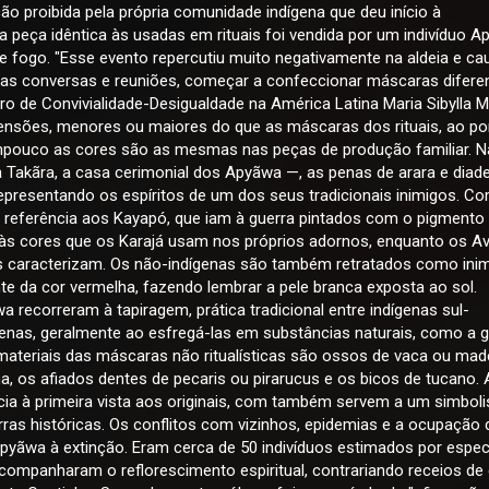
o proibida pela própria comunidade indígena que deu início à
peça idêntica às usadas em rituais foi vendida por um indivíduo A
e fogo. "Esse evento repercutiu muito negativamente na aldeia e c
várias conversas e reuniões, começar a confeccionar máscaras difere
tro de Convivialidade-Desigualdade na América Latina Maria Sibylla M
nsões, menores ou maiores do que as máscaras dos rituais, ao po
ouco as cores são as mesmas nas peças de produção familiar. N
na Takãra, a casa cerimonial dos Apyãwa —, as penas de arara e dia
resentando os espíritos de um dos seus tradicionais inimigos. C
 referência aos Kayapó, que iam à guerra pintados com o pigmento
às cores que os Karajá usam nos próprios adornos, enquanto os A
s caracterizam. Os não-indígenas são também retratados como inim
 da cor vermelha, fazendo lembrar a pele branca exposta ao sol.
 recorreram à tapiragem, prática tradicional entre indígenas sul-
penas, geralmente ao esfregá-las em substâncias naturais, como a 
materiais das máscaras não ritualísticas são ossos de vaca ou made
a, os afiados dentes de pecaris ou pirarucus e os bicos de tucano. 
ia à primeira vista aos originais, com também servem a um simbol
as históricas. Os conflitos com vizinhos, epidemias e a ocupação 
 Apyãwa à extinção. Eram cerca de 50 indivíduos estimados por espec
ompanharam o reflorescimento espiritual, contrariando receios de