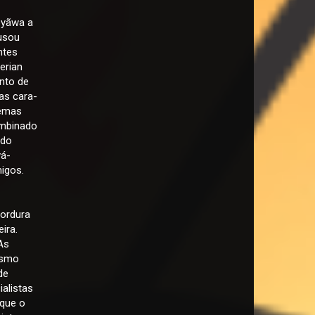
pyãwa a
ausou
ntes
erian
nto de
as cara-
demas
ombinado
 do
vá-
igos.
gordura
ira.
As
ismo
de
ialistas
 que o