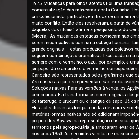
1975. Mudanças para olhos atentos Foi uma transaçã
comercialização das máscaras, conta Coutinho. Uma 
um colecionador particular, em troca de uma arma d
muito conflito. Então eles resolveram, a partir de 
daquelas dos rituais," afirma a pesquisadora do Cen
(Mecila). As mudanças estéticas começam nas dime
serem incompatíveis com uma cabeça humana. Tamp
grande originais — estas produzidas por coletivos 
seguem combinações cromáticas fixas, cada uma rep
sempre com o vermelho, o azul, por exemplo, é uma
jenipapo. Já o amarelo e o vermelho correspondem 
Canoeiro são representados pelos grafismos que o
As máscaras que os representam são exclusivamente
Soluções nativas Para as versões à venda, os Apyãwa
americanos. Ela transforma as cores originais das 
de tartaruga, o urucum ou o sangue de sapo. Já os 
Eles substituíram as longas caudas de arara vermelh
matérias-primas nativas não só adicionam imponênc
próprio dos Apyãwa na representação das suas guerr
territórios pela agropecuária já arriscaram levar os
nos anos 1950. As seguintes vendas de máscaras ac