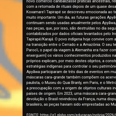
novo comércio canibalizasse práticas ancestrais, re
com a retomada de rituais depois de um quase desa
Koxamare'i Tapirapé se descreveu emocionada ao t
muito importante. Um dia, as futuras gerações Ap
continuam sendo usadas anualmente pelos Apyãwa, n
nas peças, que, por isso, são destruídas no dia seg
contabilizados por dados oficiais levantados pelo In
Tapirapé/Karajá. O povo indígena hoje convive com 
na transição entre o Cerrado e a Amazônia. O seu ter
Paroo'i, o papel da viagem à Alemanha era fazer c
enxerguem] os vários conhecimentos produzidos n
próprios explicam, por meio destes objetos, a con
estratégias indígenas para controlar o seu patrimôn
Apyãwa participaram de três dias de eventos em mus
máscaras cara-grande também compõem os acervos 
paulista, o Museu do Quai Branly, em Paris, e o Met
a preocupação com a origem de objetos culturais i
países de origem. Em 2023, uma máscara cara-grande
devolução o Brasil reivindicou da França, numa dis
brasileiro, as peças haviam sido emprestadas ao Mus
FONTE:
https://g1.globo.com/educacao/noticia/2026