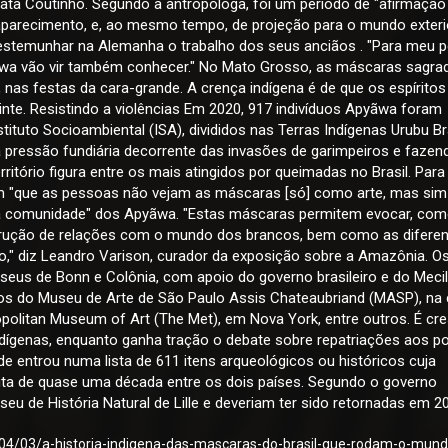
lata Coutinho. Segundo a antropóloga, foi um período de "afirmação 
parecimento, e, ao mesmo tempo, de projeção para o mundo exterio
estemunhar na Alemanha o trabalho dos seus anciãos . "Para meu 
yãwa vão vir também conhecer." No Mato Grosso, as máscaras sagra
as festas da cara-grande. A crença indígena é de que os espíritos
uinte. Resistindo a violências Em 2020, 917 indivíduos Apyãwa foram
stituto Socioambiental (ISA), divididos nas Terras Indígenas Urubu B
a pressão fundiária decorrente das invasões de garimpeiros e fazen
ritório figura entre os mais atingidos por queimadas no Brasil. Para
om "que as pessoas não vejam as máscaras [só] como arte, mas sim
a comunidade" dos Apyãwa. "Estas máscaras permitem evocar, com
strução de relações com o mundo dos brancos, bem como as difere
io," diz Leandro Varison, curador da exposição sobre a Amazônia. O
eus de Bonn e Colônia, com apoio do governo brasileiro e do Mecil
do Museu de Arte de São Paulo Assis Chateaubriand (MASP), na c
ropolitan Museum of Art (The Met), em Nova York, entre outros. É cr
ndígenas, enquanto ganha tração o debate sobre repatriações aos p
 entrou numa lista de 611 itens arqueológicos ou históricos cuja
puta de quase uma década entre os dois países. Segundo o governo
eu de História Natural de Lille e deveriam ter sido retornadas em 2
/04/03/a-historia-indigena-das-mascaras-do-brasil-que-rodam-o-mund