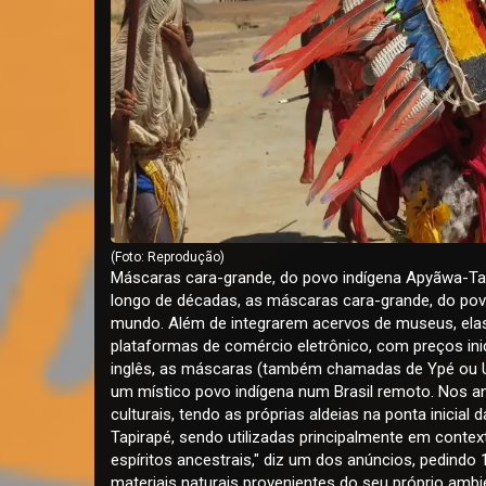
(Foto: Reprodução)
Máscaras cara-grande, do povo indígena Apyãwa-Tap
longo de décadas, as máscaras cara-grande, do po
mundo. Além de integrarem acervos de museus, elas 
plataformas de comércio eletrônico, com preços inici
inglês, as máscaras (também chamadas de Ypé ou U
um místico povo indígena num Brasil remoto. Nos a
culturais, tendo as próprias aldeias na ponta inicia
Tapirapé, sendo utilizadas principalmente em conte
espíritos ancestrais," diz um dos anúncios, pedindo
materiais naturais provenientes do seu próprio am