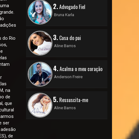
2.
 numa
Advogado Fiel
grande.
Bruna Karla
ão
radições
3.
Casa do pai
s do Rio
sos,
Aline Barros
 e
elas
ontam
4.
Acalma o meu coração
r
Anderson Freire
Elas
M, na
ipo de
5.
Ressuscita-me
l, que
Aline Barros
ultural
liarmos
e ser
a adesão
ES), de