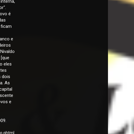
interna,
r".
povo é
das
 ficam
ranco e
deiros
 Nivaldo
 [que
o eles
ntes
s dois
a. As
apital
escente
ovos e
009.
o.ghtml