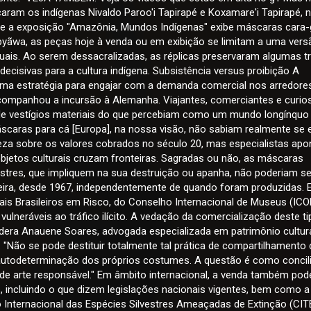
aram os indígenas Nivaldo Paroo'i Tapirapé e Koxamare'i Tapirapé,
e a exposição "Amazônia, Mundos Indígenas" exibe máscaras cara-
yãwa, as peças hoje à venda ou em exibição se limitam a uma vers
uais. Ao serem dessacralizadas, as réplicas preservaram algumas t
cisivas para a cultura indígena. Subsistência versus proibição A
 uma estratégia para engajar com a demanda comercial nos arredore
acompanhou a incursão à Alemanha. Viajantes, comerciantes e curio
s de vestígios materiais do que percebiam como um mundo longínquo
caras para cá [Europa], na nossa visão, não sabiam realmente se 
lareza sobre os valores cobrados no século 20, mas especialistas ap
bjetos culturais cruzam fronteiras. Sagradas ou não, as máscaras
stres, que impliquem na sua destruição ou apanha, não poderiam se
leira, desde 1967, independentemente de quando foram produzidas. 
urais Brasileiros em Risco, do Conselho Internacional de Museus (ICO
vulneráveis ao tráfico ilícito. A vedação da comercialização deste t
dera Anauene Soares, advogada especializada em patrimônio cultura
 "Não se pode destituir totalmente tal prática de compartilhamento c
autodeterminação dos próprios costumes. A questão é como conci
de arte responsável." Em âmbito internacional, a venda também pod
, incluindo o que dizem legislações nacionais vigentes, bem como 
Internacional das Espécies Silvestres Ameaçadas de Extinção (CIT