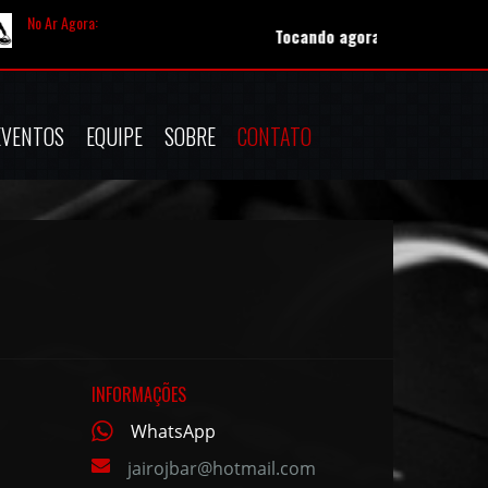
No Ar Agora:
Tocando agora:
CHAGAS SOBRINHO -
EVENTOS
EQUIPE
SOBRE
CONTATO
INFORMAÇÕES
WhatsApp
jairojbar@hotmail.com