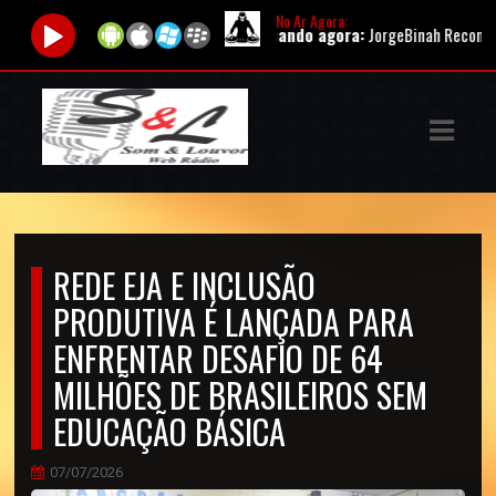
No Ar Agora:
Tocando agora:
JorgeBinah Reconstrucao
ASTS
IAS
IA
DOS
REDE EJA E INCLUSÃO
RAMAÇÃO
PRODUTIVA É LANÇADA PARA
TOS
ENFRENTAR DESAFIO DE 64
MILHÕES DE BRASILEIROS SEM
E
EDUCAÇÃO BÁSICA
E
07/07/2026
ATO