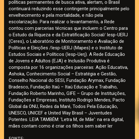
políticas permanentes de busca ativa, alertam, o Brasil
continuará reduzindo esse contingente principalmente pelo
envelhecimento e pela mortalidade, e não pela
escolarização. Para realizar o levantamento, a Rede
contou com parcerias técnicas que incluem o Centro para
o Estudo da Riqueza e da Estratificação Social/ Iesp-UERJ
(Ceres), o Laboratório de Monitoramento e Avaliação de
Políticas e Eleições /Iesp-UERJ (Mapes) e o Instituto de
Estudos Sociais e Políticos (Iesp-Uerj). A Rede Educação
de Jovens e Adultos (EJA) e Inclusão Produtiva é
composta por 16 organizações parceiras: Ação Educativa,
Ashoka, Conhecimento Social – Estratégia e Gestão,
Conselho Nacional do SESI, Fundação Arymax, Fundação
Bradesco, Fundação Itaú – Itaú Educação e Trabalho,
Fundação Roberto Marinho, GIFE – Grupo de Instituições,
Fundações e Empresas, Instituto Rodrigo Mendes, Pacto
Global da ONU, Redes da Maré, Todos Pela Educação,
UNESCO, UNICEF e United Way Brasil – Juventudes
Potentes. LEIA TAMBÉM: 'Letra M, de Mãe': na era digital,
mães contam como é criar os filhos sem saber ler
FONTE: