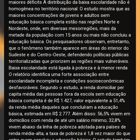
maiores déficits A distribuição da baixa escolaridade não é
homogênea no território nacional. O estudo mostra que as
maiores concentrações de jovens e adultos sem
educação básica completa estão nas regiões Norte e
Nordeste, onde, em diversas mesorregiões, mais da
metade da população com 15 anos ou mais não concluiu a
educação básica. Os pesquisadores observam, entretanto,
que o fenômeno também aparece em áreas do interior do
Sudeste e do Centro-Oeste, defendendo políticas públicas
territorializadas que priorizem as regiões mais vulneráveis.
Baixa escolaridade está ligada à pobreza e à menor renda
O relatório identifica uma forte associação entre
escolaridade incompleta e condições socioeconômicas
desfavoráveis. Segundo o estudo, a renda domiciliar per
capita média das pessoas fora da escola sem educação
básica completa é de R$ 1.427, valor equivalente a 51,4%
da renda média daqueles que concluíram a educação
básica, estimada em R$ 2.777. Além disso: 56,5% vivem em
domicílios com renda de até um salário mínimo; 32,8%
vivem abaixo da linha de pobreza adotada para países de
renda média-alta; a taxa de pobreza é 1,8 vez maior do que
entre quem concluiu a educação básica. O estudo também